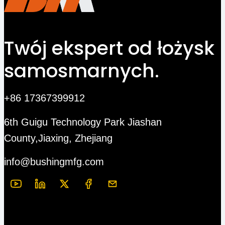
Twój ekspert od łożysk
samosmarnych.
+86 17367399912
6th Guigu Technology Park Jiashan
County,Jiaxing, Zhejiang
info@bushingmfg.com