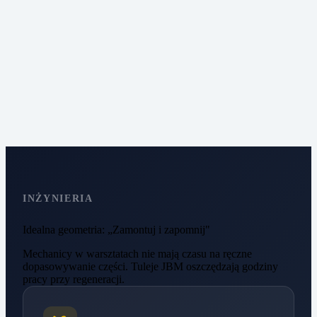
przy zimnym
starcie.
REKOMENDACJA:
JBM-50HP
·
JBM-
40
Pełny przewodnik
po skrzyniach
biegów →
INŻYNIERIA
Idealna geometria: „Zamontuj i zapomnij"
Mechanicy w warsztatach nie mają czasu na ręczne
dopasowywanie części. Tuleje JBM oszczędzają godziny
pracy przy regeneracji.