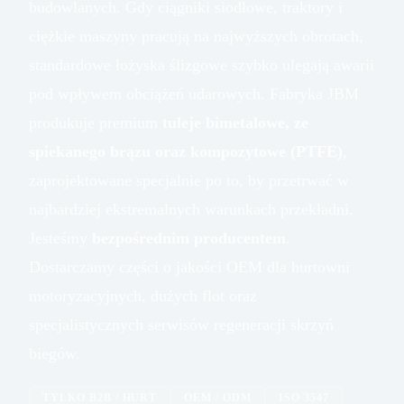
budowlanych. Gdy ciągniki siodłowe, traktory i
ciężkie maszyny pracują na najwyższych obrotach,
standardowe łożyska ślizgowe szybko ulegają awarii
pod wpływem obciążeń udarowych. Fabryka JBM
produkuje premium
tuleje bimetalowe, ze
spiekanego brązu oraz kompozytowe (PTFE)
,
zaprojektowane specjalnie po to, by przetrwać w
najbardziej ekstremalnych warunkach przekładni.
Jesteśmy
bezpośrednim producentem
.
Dostarczamy części o jakości OEM dla hurtowni
motoryzacyjnych, dużych flot oraz
specjalistycznych serwisów regeneracji skrzyń
biegów.
TYLKO B2B / HURT
OEM / ODM
ISO 3547