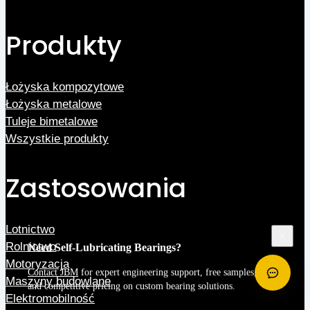
Produkty
Łożyska kompozytowe
Łożyska metalowe
Tuleje bimetalowe
Wszystkie produkty
Zastosowania
Lotnictwo
Rolnictwo
Need Self-Lubricating Bearings?
Motoryzacja
Contact JBM
for expert engineering support, free samples,
Maszyny budowlane
and competitive pricing on custom bearing solutions.
Elektromobilność