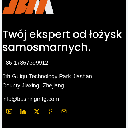
Twój ekspert od łożysk
samosmarnych.
+86 17367399912
6th Guigu Technology Park Jiashan
County,Jiaxing, Zhejiang
info@bushingmfg.com