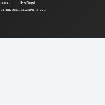
restanda och livslängd.
aperna, applikationerna och
Koppar
→
CuSn8
→
(CW453K)
asämnet för legeringar av