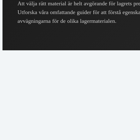
Att välja rätt material är helt avgörande för lagrets p
Utforska våra omfattande guider för att förstå egensk
avvägningarna för de olika lagermaterialen.
Brons
→
Grunden för
B