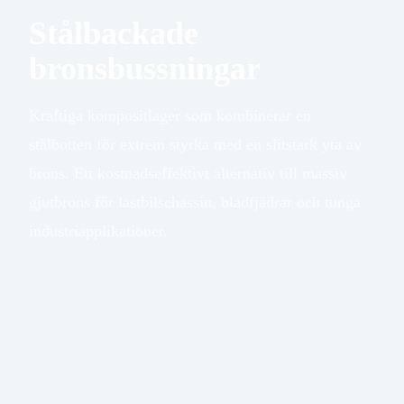
Stålbackade
bronsbussningar
Kraftiga kompositlager som kombinerar en
stålbotten för extrem styrka med en slitstark yta av
brons. Ett kostnadseffektivt alternativ till massiv
gjutbrons för lastbilschassin, bladfjädrar och tunga
industriapplikationer.
PTFE
- eller POM-
skikt