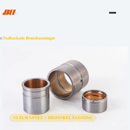
m
/
Stalbackade Bronsbussningar
STÅLMANTEL + BRONSBELÄGGNING