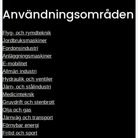
Användningsområden
Flyg- och rymdteknik
Jordbruksmaskiner
Fordonsindustri
Anläggningsmaskiner
E-mobilitet
Allmän industri
Hydraulik och ventiler
Järn- och stålindustri
Medicinteknik
Gruvdrift och stenbrott
Olja och gas
Järnväg och transport
Förnybar energi
Fritid och sport