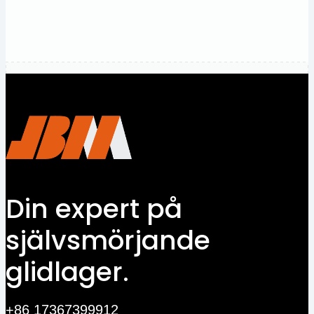
Kontakta
oss
Din expert på
självsmörjande
glidlager.
+86 17367399912