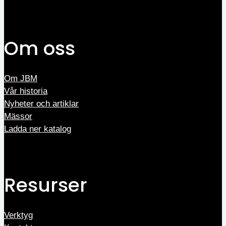
Om oss
Om JBM
Vår historia
Nyheter och artiklar
Mässor
Ladda ner katalog
Resurser
Verktyg