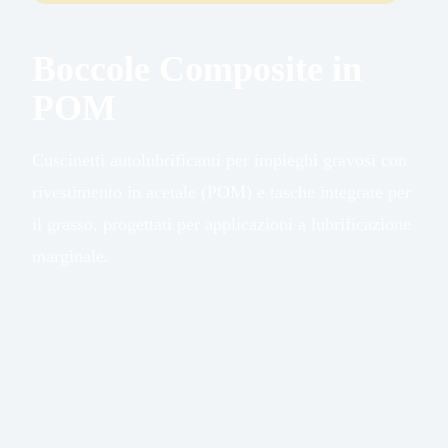
Boccole Composite in
POM
Cuscinetti autolubrificanti per impieghi gravosi con
rivestimento in acetale (POM) e tasche integrate per
il grasso, progettati per applicazioni a lubrificazione
marginale.
Carico Max
250 N/mm²
(Statico)
Carico Max