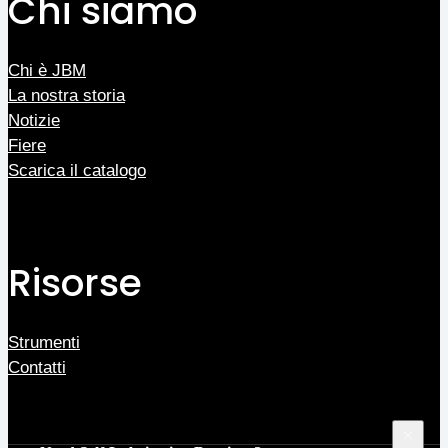
Chi siamo
Chi è JBM
La nostra storia
Notizie
Fiere
Scarica il catalogo
Risorse
Strumenti
Contatti