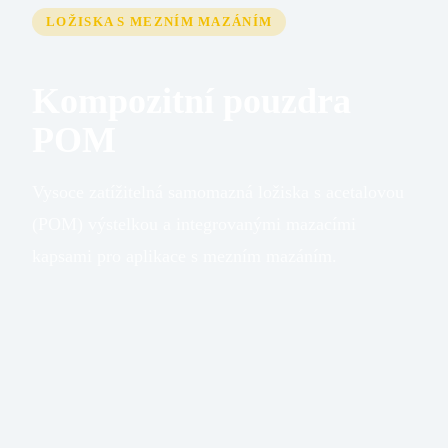
LOŽISKA S MEZNÍM MAZÁNÍM
Kompozitní pouzdra
POM
Vysoce zatížitelná samomazná ložiska s acetalovou
(POM) výstelkou a integrovanými mazacími
kapsami pro aplikace s mezním mazáním.
Max.
250 N/mm²
statické
zatížení