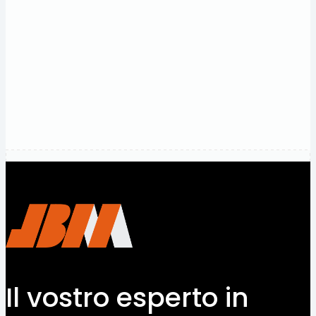
e
prezzi
competitivi.
Contattaci
Il vostro esperto in