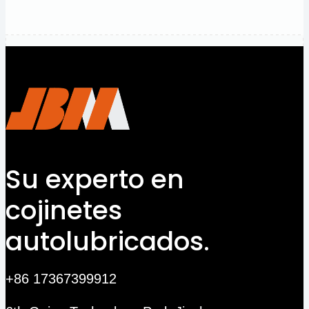
a un
Ingeniero
Su experto en
cojinetes
autolubricados.
+86 17367399912