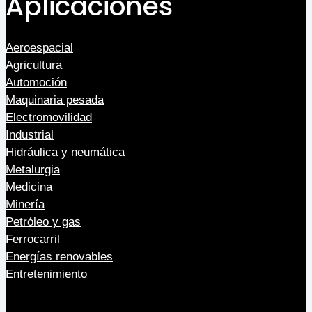
Aplicaciones
Aeroespacial
Agricultura
Automoción
Maquinaria pesada
Electromovilidad
Industrial
Hidráulica y neumática
Metalurgia
Medicina
Minería
Petróleo y gas
Ferrocarril
Energías renovables
Entretenimiento