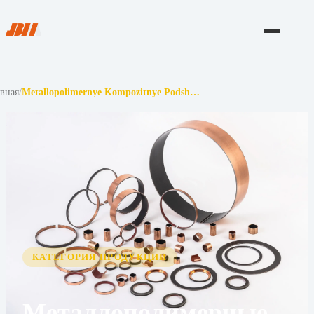
авная
/
Metallopolimernye Kompozitnye Podsh…
КАТЕГОРИЯ ПРОДУКЦИИ
Металлополимерные