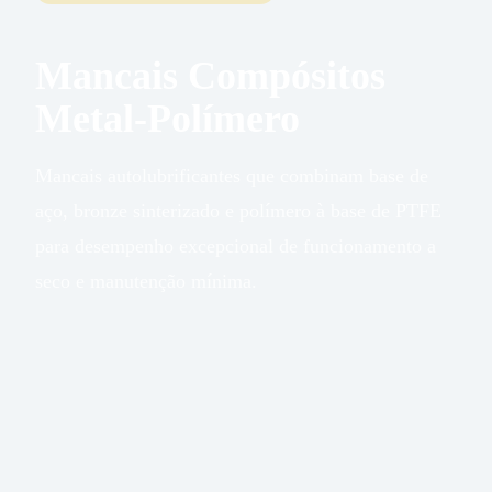
Mancais Compósitos
Metal-Polímero
Mancais autolubrificantes que combinam base de
aço, bronze sinterizado e polímero à base de PTFE
para desempenho excepcional de funcionamento a
seco e manutenção mínima.
250
Carga
Máxima
N/mm²
(Estática)