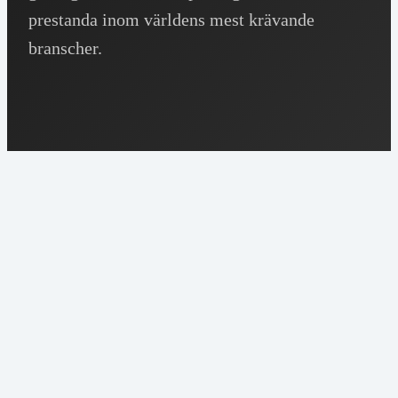
prestanda inom världens mest krävande
branscher.
Fordonsindustrin
Styrsystem,