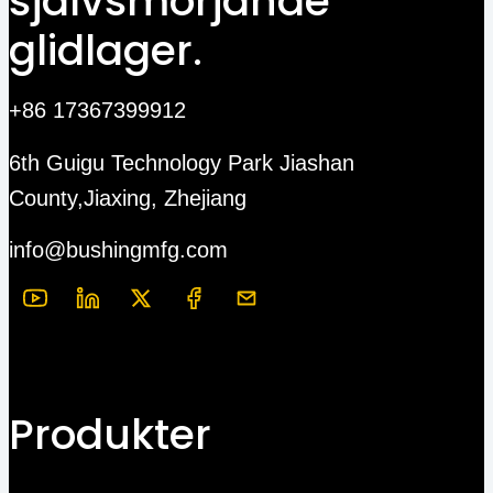
självsmörjande
glidlager.
+86 17367399912
6th Guigu Technology Park Jiashan
County,Jiaxing, Zhejiang
info@bushingmfg.com
Produkter