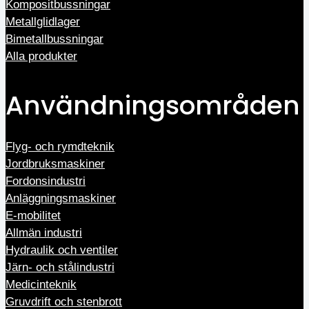
Kompositbussningar
Metallglidlager
Bimetallbussningar
Alla produkter
Användningsområden
Flyg- och rymdteknik
Jordbruksmaskiner
Fordonsindustri
Anläggningsmaskiner
E-mobilitet
Allmän industri
Hydraulik och ventiler
Järn- och stålindustri
Medicinteknik
Gruvdrift och stenbrott