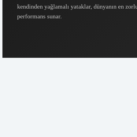
kendinden yağlamalı yataklar, dünyanın en zorlu
performans sunar.
Otomotiv
Tarım
Havacılık
Makineleri
ve