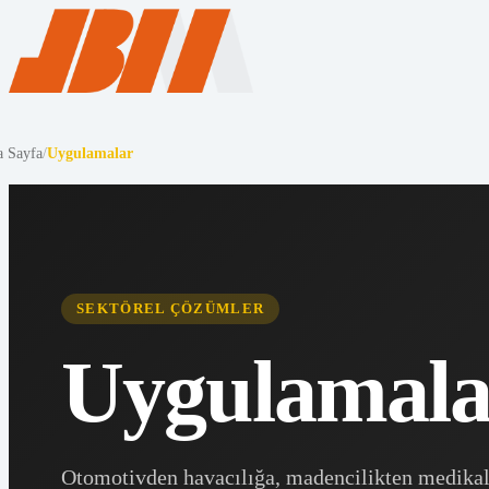
 Sayfa
/
Uygulamalar
SEKTÖREL ÇÖZÜMLER
Uygulamala
Otomotivden havacılığa, madencilikten medika