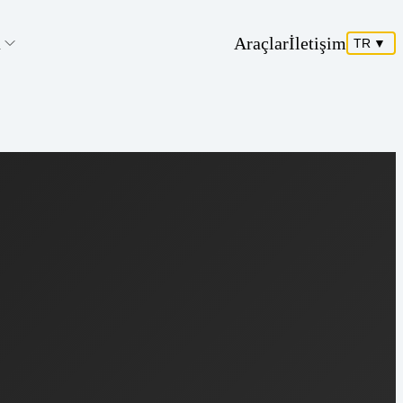
a
Araçlar
İletişim
TR
▼