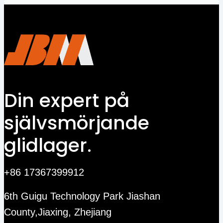
Din expert på
självsmörjande
glidlager.
+86 17367399912
6th Guigu Technology Park Jiashan
County,Jiaxing, Zhejiang