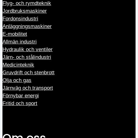
Flyg- och rymdteknik
Jordbruksmaskiner
Fordonsindustri
Anläggningsmaskiner
E-mobilitet
Allmän industri
Hydraulik och ventiler
Järn- och stålindustri
Medicinteknik
Gruvdrift och stenbrott
Olja och gas
Järnväg och transport
Förnybar energi
Fritid och sport
Om oss