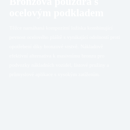
Bronzová pouzdra s
ocelovým podkladem
Těžce namáhaná kompozitní ložiska kombinující
pevnost ocelového pláště s vynikající odolností proti
opotřebení díky bronzové vrstvě. Nákladově
efektivní alternativa k masivnímu bronzu pro
podvozky nákladních vozidel, listové pružiny a
průmyslové aplikace s vysokým zatížením.
PTFE
nebo POM
výstelkou