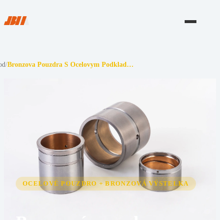
od
/
Bronzova Pouzdra S Ocelovym Podklad…
OCELOVÉ POUZDRO + BRONZOVÁ VÝSTELKA