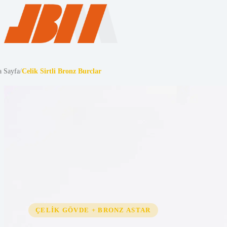
 Sayfa
/
Celik Sirtli Bronz Burclar
ÇELIK GÖVDE + BRONZ ASTAR