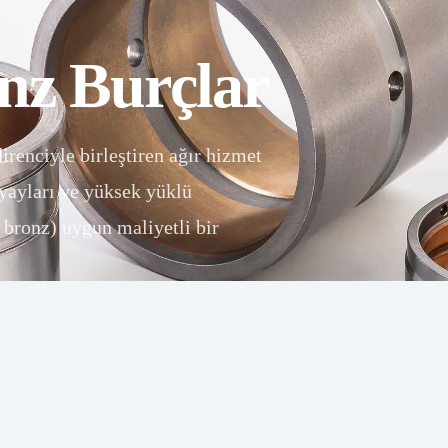
onz Burçlar
enciyle birleştiren ağır hizmet
 yayları ve yüksek yüklü
 bronz) uygun maliyetli bir