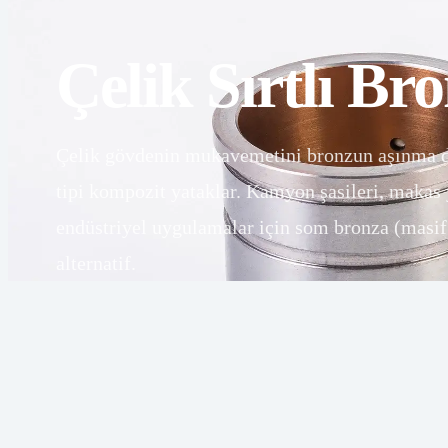
Çelik Sırtlı Br
Çelik gövdenin mukavemetini bronzun aşınma dir
tipi kompozit yataklar. Kamyon şasileri, makas
endüstriyel uygulamalar için som bronza (masif
alternatif.
PTFE
veya
POM astarlı