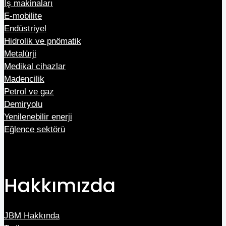
İş makinaları
E-mobilite
Endüstriyel
Hidrolik ve pnömatik
Metalürji
Medikal cihazlar
Madencilik
Petrol ve gaz
Demiryolu
Yenilenebilir enerji
Eğlence sektörü
Hakkımızda
JBM Hakkında