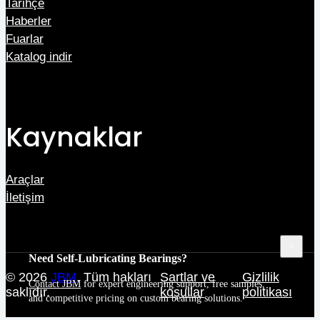
Tarihçe
Haberler
Fuarlar
Katalog indir
Kaynaklar
Araçlar
İletişim
Need Self-Lubricating Bearings?
© 2026
JBM
. Tüm hakları
Şartlar ve
Gizlilik
Contact JBM
for expert engineering support, free samples,
saklıdır.
koşullar
politikası
and competitive pricing on custom bearing solutions.