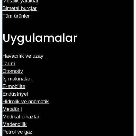
Metalik yataklar
Bimetal burçlar
Tüm ürünler
Uygulamalar
Havacılık ve uzay
Tarım
Otomotiv
İş makinaları
E-mobilite
Endüstriyel
Hidrolik ve pnömatik
Metalürji
Medikal cihazlar
Madencilik
Petrol ve gaz