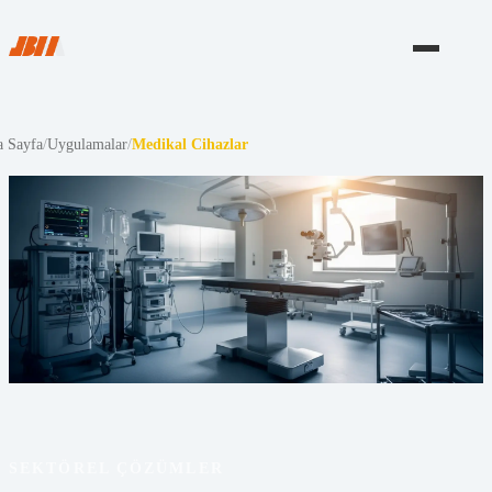
 Sayfa
/
Uygulamalar
/
Medikal Cihazlar
SEKTÖREL ÇÖZÜMLER