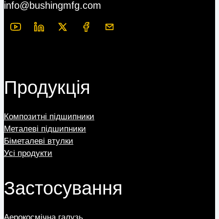
info@bushingmfg.com
Продукція
Композитні підшипники
Металеві підшипники
Біметалеві втулки
Усі продукти
Застосування
Аерокосмічна галузь