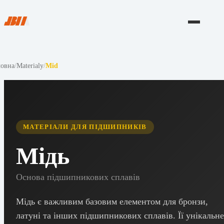
ловна
/
Materialy
/
Mid
МАТЕРІАЛИ ДЛЯ ПІДШИПНИКІВ
Мідь
Основа підшипникових сплавів
Мідь є важливим базовим елементом для бронзи,
латуні та інших підшипникових сплавів. Її унікальне