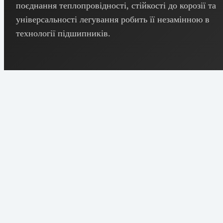
поєднання теплопровідності, стійкості до корозії та
універсальності легування робить її незамінною в
технології підшипників.
Символ
Cu
Атомний номер
29
Щільність
8.96 г/см³
Температура
1085°C
плавлення
(1984°F)
Теплопровідність
401 Вт/м·К