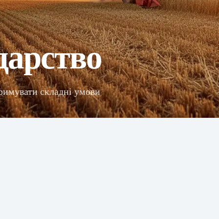
дарство
римувати складні умови