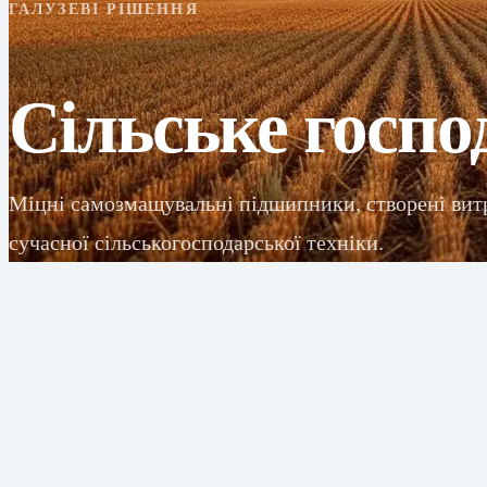
ГАЛУЗЕВІ РІШЕННЯ
Сільське госпо
Міцні самозмащувальні підшипники, створені вит
сучасної сільськогосподарської техніки.