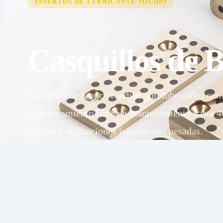
INSERTOS DE LUBRICANTE SÓLIDO
Casquillos de 
Cojinetes de bronce fundido autolubricados con 
Funcionamiento libre de mantenimiento hasta 4
acerías y aplicaciones industriales pesadas.
Aleación de
Material
Bronce
Base
Fundido