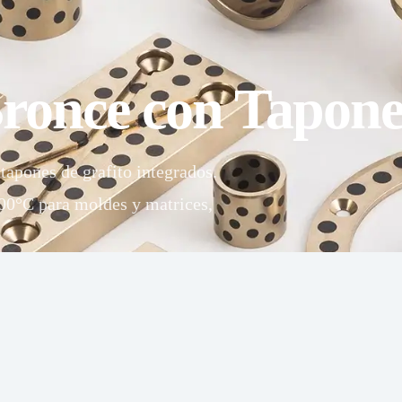
Bronce con Tapone
tapones de grafito integrados.
00°C para moldes y matrices,