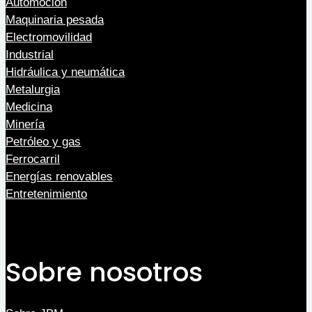
Automoción
Maquinaria pesada
Electromovilidad
Industrial
Hidráulica y neumática
Metalurgia
Medicina
Minería
Petróleo y gas
Ferrocarril
Energías renovables
Entretenimiento
Sobre nosotros