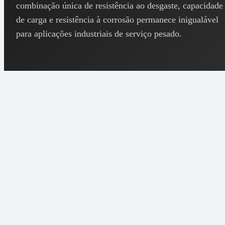
combinação única de resistência ao desgaste, capacidade
de carga e resistência à corrosão permanece inigualável
para aplicações industriais de serviço pesado.
Cu
83%,
Composição
Sn 7%,
Pb 7%,
Zn 3%
8,93
Densidade
g/cm³