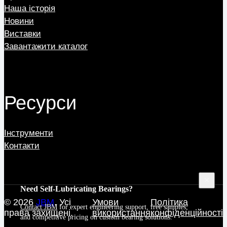
Наша історія
Новини
Виставки
Завантажити каталог
Ресурси
Інструменти
Контакти
Need Self-Lubricating Bearings?
© 2026
JBM
. Усі
Умови
Політика
Contact JBM
for expert engineering support, free samples,
права захищені.
використання
конфіденційності
and competitive pricing on custom bearing solutions.