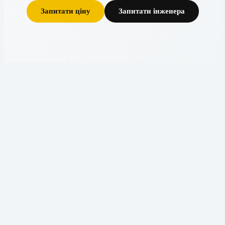
Запитати ціну
Запитати інженера