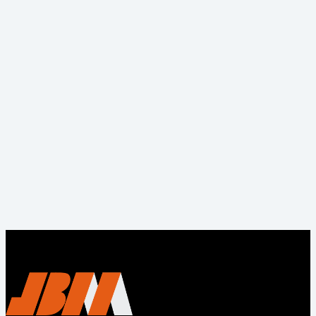
6th Guigu
Technology
Park Jiashan
County,Jiaxing,
Zhejiang
+86
17367399912
info@bushingmfg.com