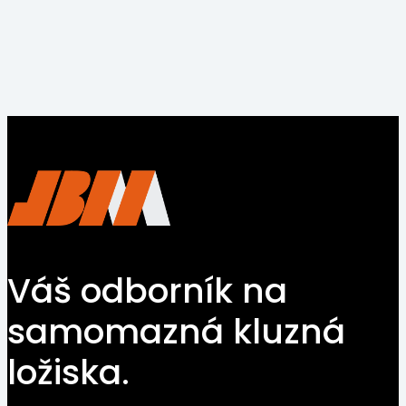
Zhejiang
+86
17367399912
info@bushingmfg.com
Váš odborník na
samomazná kluzná
ložiska.