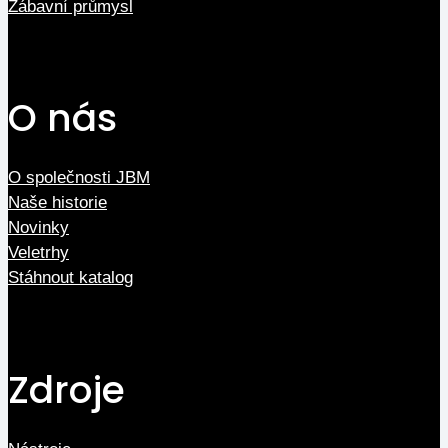
Zábavní průmysl
O nás
O společnosti JBM
Naše historie
Novinky
Veletrhy
Stáhnout katalog
Zdroje