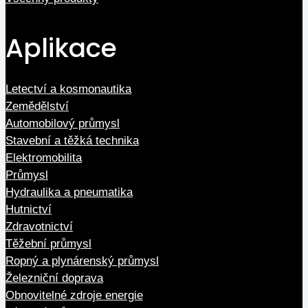
Aplikace
Letectví a kosmonautika
Zemědělství
Automobilový průmysl
Stavební a těžká technika
Elektromobilita
Průmysl
Hydraulika a pneumatika
Hutnictví
Zdravotnictví
Těžební průmysl
Ropný a plynárenský průmysl
Železniční doprava
Obnovitelné zdroje energie