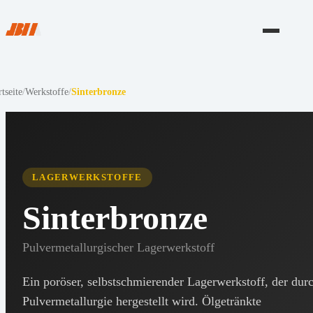
rtseite
/
Werkstoffe
/
Sinterbronze
LAGERWERKSTOFFE
Sinterbronze
Pulvermetallurgischer Lagerwerkstoff
Ein poröser, selbstschmierender Lagerwerkstoff, der dur
Pulvermetallurgie hergestellt wird. Ölgetränkte