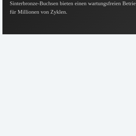
Sinterbronze-Buchsen bieten einen wartungsfreien Betri
für Millionen von Zyklen.
Cu 88-92%,
Zusammensetzung
Sn 8-12%
Dichte
5,8 - 6,8 g/cm³
20-30%
Porosität
(Volumen)
18-25%
Ölgehalt
(Volumen)
Härte
HB 40-70