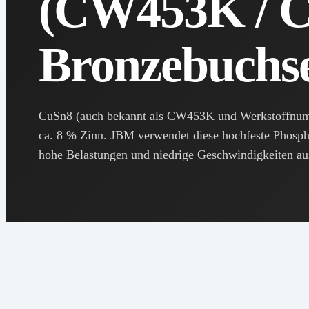
(CW453K / C
Bronzebuchs
CuSn8 (auch bekannt als CW453K und Werkstoffnumm
ca. 8 % Zinn. JBM verwendet diese hochfeste Phospho
hohe Belastungen und niedrige Geschwindigkeiten aus