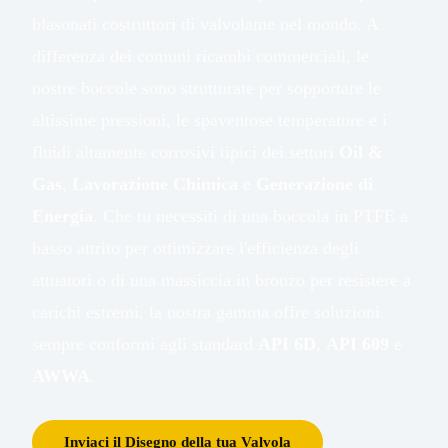
blasonati costruttori di valvolame nel mondo. A
differenza dei comuni ricambi commerciali, le
nostre boccole sono strutturate per sopportare le
altissime pressioni, le spaventose temperature e i
fluidi altamente corrosivi tipici dei settori
Oil &
Gas
,
Lavorazione Chimica
e
Generazione di
Energia
. Che tu necessiti di una boccola in PTFE a
basso attrito per ottimizzare l'efficienza degli
attuatori o di una massiccia in bronzo per resistere a
carichi estremi, la nostra gamma offre soluzioni
sempre conformi agli standard
API 6D
,
API 609
e
AWWA
.
Inviaci il Disegno della tua Valvola