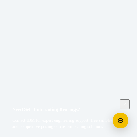
Generazione di
Energia (Power
Generation)
Alloggi e sedi guida
d'azione asse (Stem
Bushings) collocate
all'interno della
componentistica
valvolare centrale o
maestra a chiusura del
vapore vitale in turbina
Asole reggispinta per le
linee asse operanti nei
selettori idrici regolatori
Need Self-Lubricating Bearings?
ed indicatori portata del
reintegro caldaie o acqua
Contact JBM
for expert engineering support, free samples,
d'alimento impianto
and competitive pricing on custom bearing solutions.
(Feedwater Control