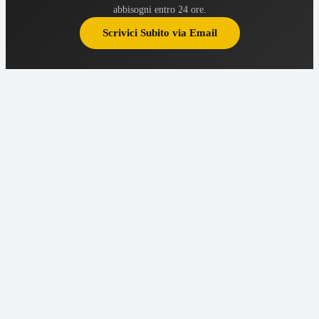
abbisogni entro 24 ore.
Scrivici Subito via Email
Dimensionamento
su Larga Scala o
Custom
Macchinati al tornio o
rullati specificamente
per avvolgere alla
perfezione i decimi di
millimetro del tuo asse e
stelo guida — sia in
configurazione Metrica
per l'Europa, sia in