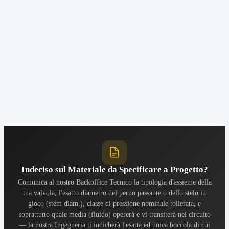
Bassa
in po
Omologazione (Sicurezza Antincendio / Fire Safety)
super
isola
Ideal
Destinazione Preferenziale d'Impiego Pratico
Sfera
(Actu
Indeciso sul Materiale da Specificare a Progetto?
Comunica al nostro Backoffice Tecnico la tipologia d'assieme della
tua valvola, l'esatto diametro del perno passante o dello stelo in
gioco (stem diam.), classe di pressione nominale tollerata, e
soprattutto quale media (fluido) opererà e vi transiterà nel circuito
— la nostra Ingegneria ti indicherà l'esatta ed unica boccola di cui