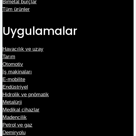
Bimetal burçlar
Tüm ürünler
Uygulamalar
Havacılık ve uzay
Tarım
Otomotiv
İş makinaları
E-mobilite
Endüstriyel
Hidrolik ve pnömatik
Metalürji
Medikal cihazlar
Madencilik
Petrol ve gaz
Demiryolu