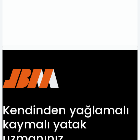
fiyatlar
alın.
Bize
ulaşın
Kendinden yağlamalı
kaymalı yatak
uzmanınız.