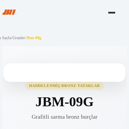
 Sayfa
/
Urunler
/
Jbm 09g
HADDELENMIŞ BRONZ YATAKLAR
JBM-09G
Grafitli sarma bronz burçlar