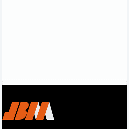
ve
rekabetçi
fiyatlar
alın.
Bize
ulaşın