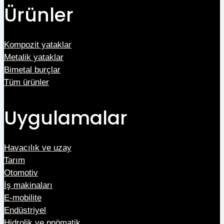
Ürünler
Kompozit yataklar
Metalik yataklar
Bimetal burçlar
Tüm ürünler
Uygulamalar
Havacılık ve uzay
Tarım
Otomotiv
İş makinaları
E-mobilite
Endüstriyel
Hidrolik ve pnömatik