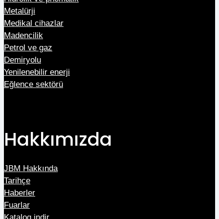
Metalürji
Medikal cihazlar
Madencilik
Petrol ve gaz
Demiryolu
Yenilenebilir enerji
Eğlence sektörü
Hakkımızda
JBM Hakkında
Tarihçe
Haberler
Fuarlar
Katalog indir