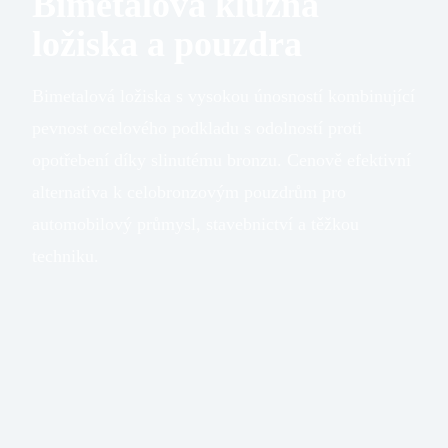
Bimetalová kluzná
ložiska a pouzdra
Bimetalová ložiska s vysokou únosností kombinující
pevnost ocelového podkladu s odolností proti
opotřebení díky slinutému bronzu. Cenově efektivní
alternativa k celobronzovým pouzdrům pro
automobilový průmysl, stavebnictví a těžkou
techniku.
Max.
statické
300 N/mm²
zatížení