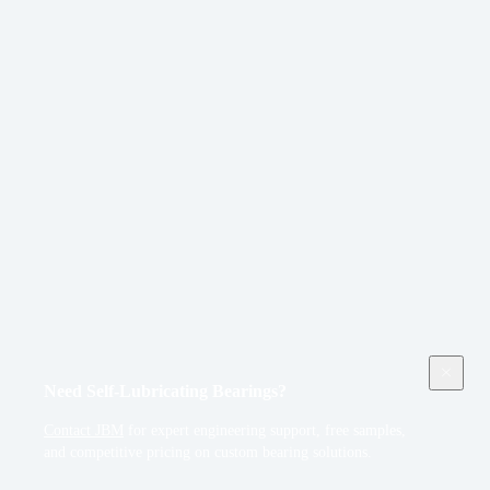
Need Self-Lubricating Bearings?
Contact JBM
for expert engineering support, free samples,
and competitive pricing on custom bearing solutions.