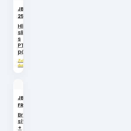
JBM-
Kovopolymerová
kluzná ložiska
25
Hliníková
slitina
s
PTFE
páskou
Zobrazit
detail
JBM-
Kovopolymerová
kluzná ložiska
FR
Bronzová
síťka
+