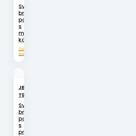
Svinovaná
bronzová
pouzdra
s
mazacími
kapsami
Zobrazit
detail
JBM-
Svinovaná
bronzová
T90
ložiska
Svinovaná
bronzová
pouzdra
s
průchozími