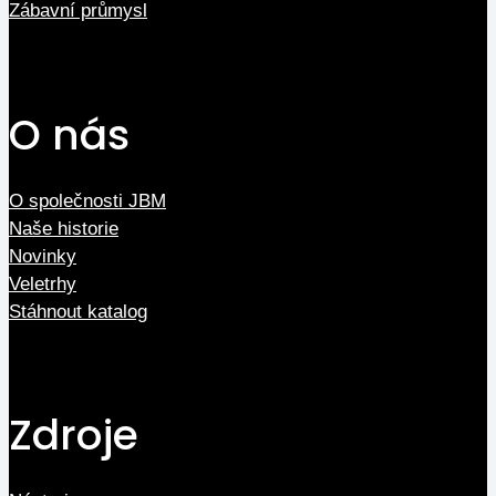
Zábavní průmysl
O nás
O společnosti JBM
Naše historie
Novinky
Veletrhy
Stáhnout katalog
Zdroje