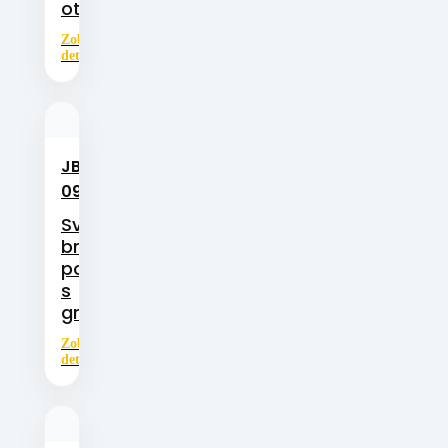
otvory
Zobrazit
detail
JBM-
Svinovaná
bronzová
09G
ložiska
Svinovaná
bronzová
pouzdra
s
grafitem
Zobrazit
detail