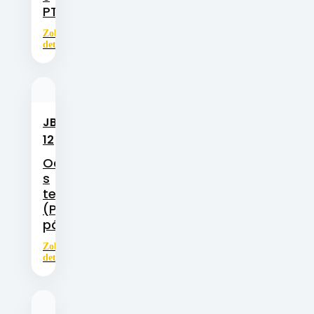
PTFE/fluoropolymerem
Zobrazit
detail
JBM-
Kovopolymerová
kluzná ložiska
12
Ocel
s
teflonovou
(PTFE)
páskou
Zobrazit
detail