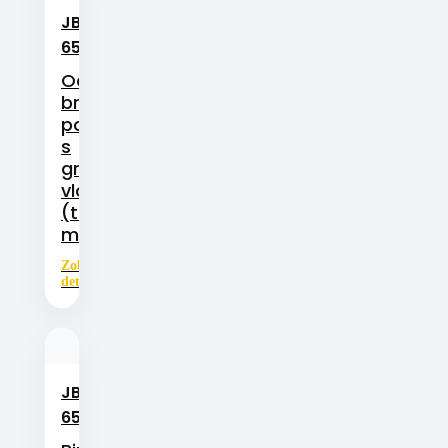
JBM-
Kovová
samomazná
650
ložiska
Odlévaná
bronzová
pouzdra
s
grafitovými
vložkami
(tuhé
mazivo)
Zobrazit
detail
JBM-
Kovová
samomazná
650GT
ložiska