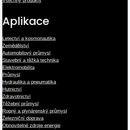
Všechny produkty
Aplikace
Letectví a kosmonautika
Zemědělství
Automobilový průmysl
Stavební a těžká technika
Elektromobilita
Průmysl
Hydraulika a pneumatika
Hutnictví
Zdravotnictví
Těžební průmysl
Ropný a plynárenský průmysl
Železniční doprava
Obnovitelné zdroje energie