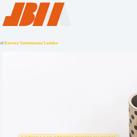
od
/
Kovova Samomazna Loziska