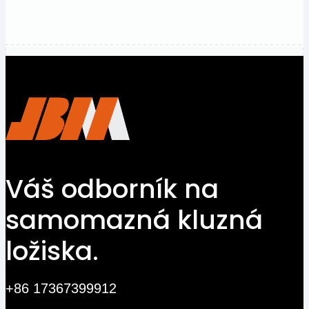
Kontaktujte
nás
Váš odborník na
samomazná kluzná
ložiska.
+86 17367399912