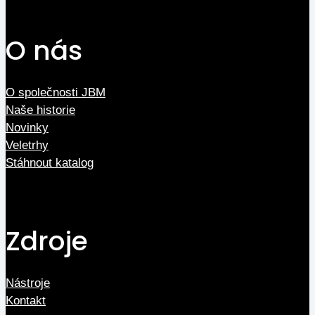
O nás
O společnosti JBM
Naše historie
Novinky
Veletrhy
Stáhnout katalog
Zdroje
Nástroje
Kontakt