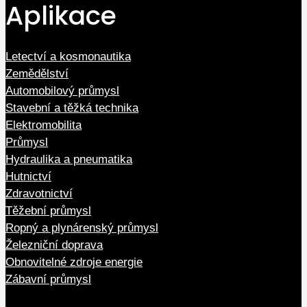
Aplikace
Letectví a kosmonautika
Zemědělství
Automobilový průmysl
Stavební a těžká technika
Elektromobilita
Průmysl
Hydraulika a pneumatika
Hutnictví
Zdravotnictví
Těžební průmysl
Ropný a plynárenský průmysl
Železniční doprava
Obnovitelné zdroje energie
Zábavní průmysl