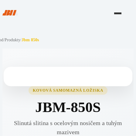
od
/
Produkty
/
Jbm 850s
KOVOVÁ SAMOMAZNÁ LOŽISKA
JBM-850S
Slinutá slitina s ocelovým nosičem a tuhým
mazivem