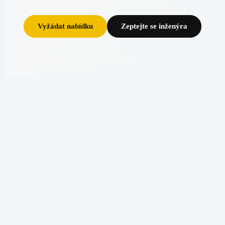
Vyžádat nabídku
Zeptejte se inženýra