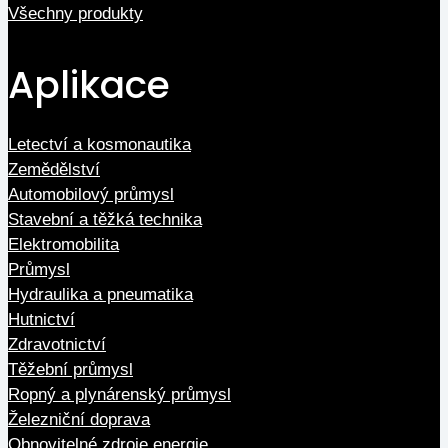
Všechny produkty
Aplikace
Letectví a kosmonautika
Zemědělství
Automobilový průmysl
Stavební a těžká technika
Elektromobilita
Průmysl
Hydraulika a pneumatika
Hutnictví
Zdravotnictví
Těžební průmysl
Ropný a plynárenský průmysl
Železniční doprava
Obnovitelné zdroje energie