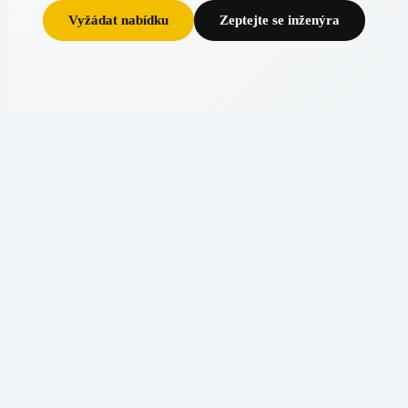
Vyžádat nabídku
Zeptejte se inženýra