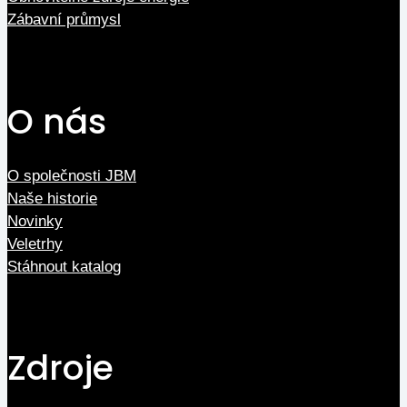
Zábavní průmysl
O nás
O společnosti JBM
Naše historie
Novinky
Veletrhy
Stáhnout katalog
Zdroje