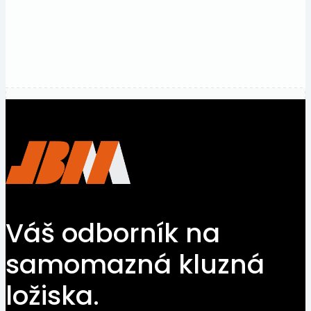
ceny.
Kontaktujte
nás
Váš odborník na
samomazná kluzná
ložiska.