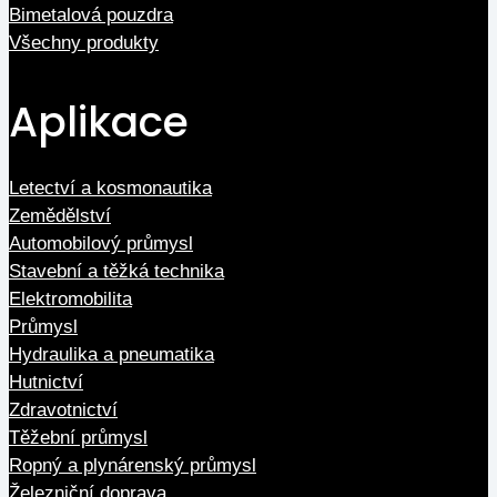
Bimetalová pouzdra
Všechny produkty
Aplikace
Letectví a kosmonautika
Zemědělství
Automobilový průmysl
Stavební a těžká technika
Elektromobilita
Průmysl
Hydraulika a pneumatika
Hutnictví
Zdravotnictví
Těžební průmysl
Ropný a plynárenský průmysl
Železniční doprava