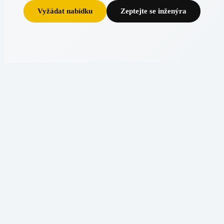
Vyžádat nabídku
Zeptejte se inženýra