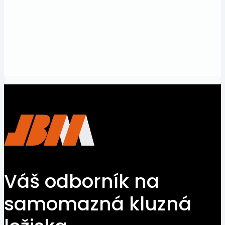
konkurenční
ceny.
Kontaktujte
nás
Váš odborník na
samomazná kluzná