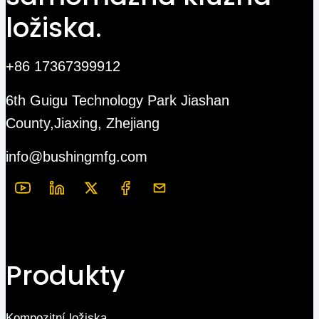
ložiska.
+86 17367399912
6th Guigu Technology Park Jiashan
County,Jiaxing, Zhejiang
info@bushingmfg.com
Produkty
Kompozitní ložiska