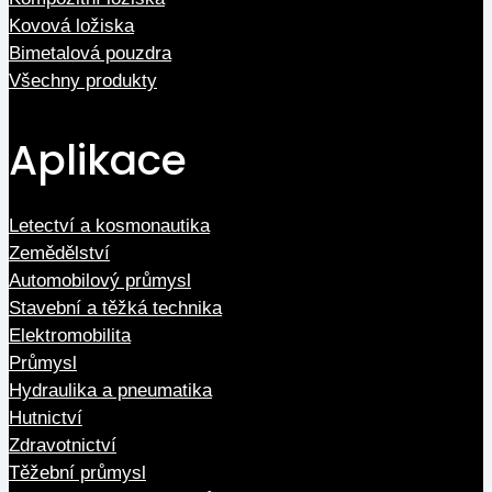
Kovová ložiska
Bimetalová pouzdra
Všechny produkty
Aplikace
Letectví a kosmonautika
Zemědělství
Automobilový průmysl
Stavební a těžká technika
Elektromobilita
Průmysl
Hydraulika a pneumatika
Hutnictví
Zdravotnictví
Těžební průmysl