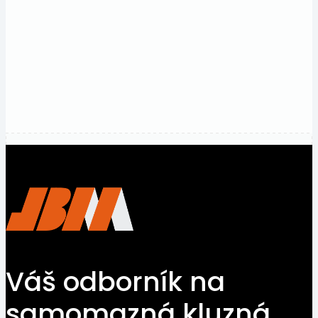
vyžadující
nalisování.
Kontaktovat
inženýra
Váš odborník na
samomazná kluzná