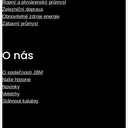
Ropný a plynárenský průmysl
Železniční doprava
Obnovitelné zdroje energie
Zábavní průmysl
O nás
O společnosti JBM
Naše historie
Novinky
Veletrhy
Stáhnout katalog