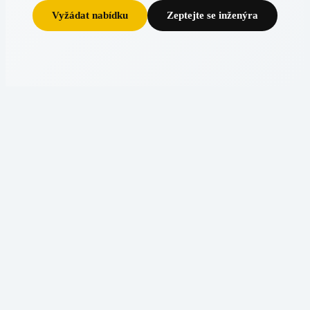
Vyžádat nabídku
Zeptejte se inženýra