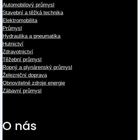
Automobilový průmysl
Stavební a těžká technika
Elektromobilita
Průmysl
Hydraulika a pneumatika
Hutnictví
Zdravotnictví
Těžební průmysl
Ropný a plynárenský průmysl
Železniční doprava
Obnovitelné zdroje energie
Zábavní průmysl
O nás