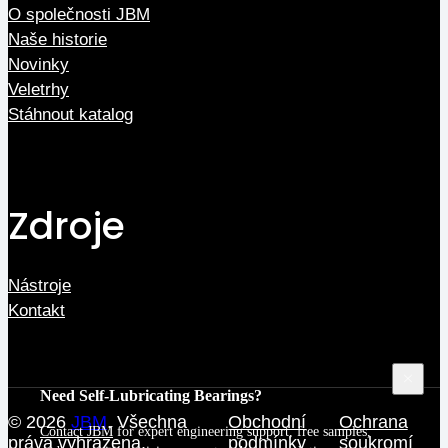
O společnosti JBM
Naše historie
Novinky
Veletrhy
Stáhnout katalog
Zdroje
Nástroje
Kontakt
Need Self-Lubricating Bearings?
© 2026
JBM
. Všechna
Obchodní
Ochrana
Contact JBM
for expert engineering support, free samples,
práva vyhrazena.
podmínky
soukromí