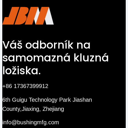
Váš odborník na
samomazná kluzná
ložiska.
+86 17367399912
6th Guigu Technology Park Jiashan
County,Jiaxing, Zhejiang
info@bushingmfg.com